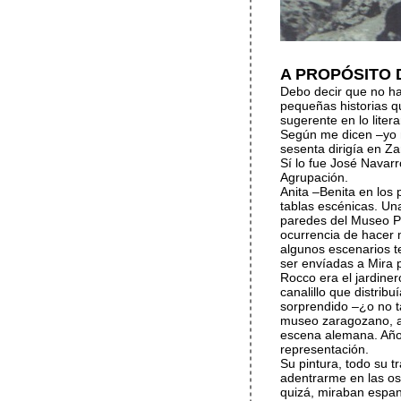
A PROPÓSITO 
Debo decir que no ha
pequeñas historias qu
sugerente en lo litera
Según me dicen –yo n
sesenta dirigía en Z
Sí lo fue José Navar
Agrupación.
Anita –Benita en los 
tablas escénicas. Un
paredes del Museo Pa
ocurrencia de hacer 
algunos escenarios t
ser envíadas a Mira 
Rocco era el jardine
canalillo que distribu
sorprendido –¿o no ta
museo zaragozano, a 
escena alemana. Años
representación.
Su pintura, todo su 
adentrarme en las os
quizá, miraban espan