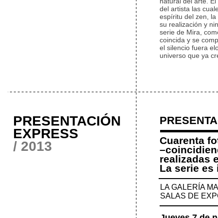
natural del arte. E
del artista las cua
espíritu del zen, l
su realización y n
serie de Mira, com
coincida y se com
el silencio fuera 
universo que ya cr
PRESENTACIÓN
PRESENTA
EXPRESS
Cuarenta fo
/ 2013
–coincidien
realizadas 
La serie es
LA GALERÍA M
SALAS DE EXP
Jueves 7 de n